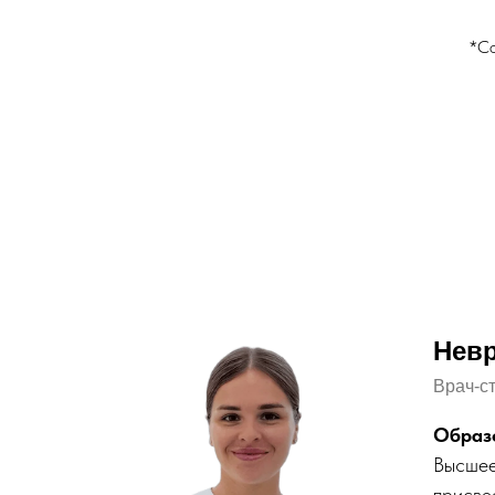
*Со
Невр
Врач-с
Образ
Высшее
присво