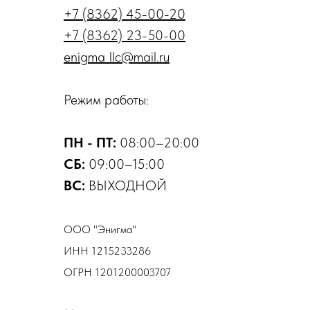
+7 (8362) 45-00-20
+7 (8362) 23-50-00
enigma_llc@mail.ru
Режим работы:
ПН - ПТ:
08:00–20:00
СБ:
09:00–15:00
ВС:
ВЫХОДНОЙ
ООО "Энигма"
ИНН 1215233286
ОГРН 1201200003707