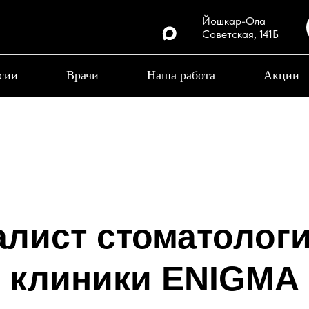
Йошкар-Ола
Советская, 141Б
сии
Врачи
Наша работа
Акции
лист стоматолог
клиники ENIGMA