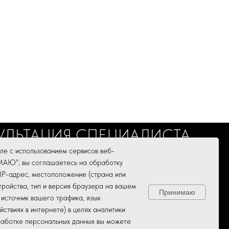
УЛЬТАЦИЯ СПЕЦИАЛИСТА
основанием для самодиагностики и
ле с использованием сервисов веб-
циалиста.
МАЮ", вы соглашаетесь на обработку
IP-адрес, местоположение (страна или
тройства, тип и версия браузера на вашем
Принимаю
 источник вашего трафика, язык
И И ДОКУМЕНТЫ
АКЦИИ
КОНТАКТЫ
ствиях в интернете) в целях аналитики
работке персональных данных вы можете