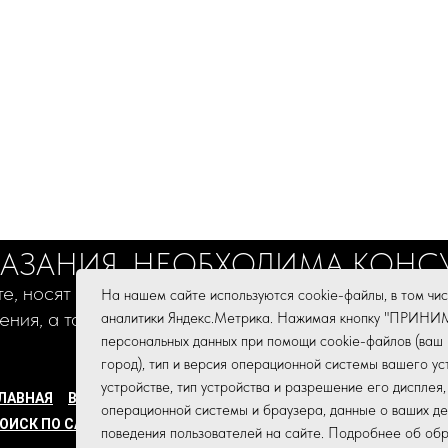
ЗАНИЯ, НЕОБХОДИМА КОНС
е, носят информационный характер и не являются 
На нашем сайте используются cookie-файлы, в том чис
ения, а также не заменяют очную консультацию спе
аналитики Яндекс.Метрика. Нажимая кнопку "ПРИНИ
персональных данных при помощи cookie-файлов (ваш 
город), тип и версия операционной системы вашего ус
устройстве, тип устройства и разрешение его дисплея,
ЛАВНАЯ
ВАКАНСИИ
ВРАЧИ
НАША РАБОТА
ДМС
ЛИЦЕНЗИ
операционной системы и браузера, данные о ваших дей
ОИСК ПО САЙТУ
НАЛОГОВАЯ СПРАВКА
поведения пользователей на сайте. Подробнее об об